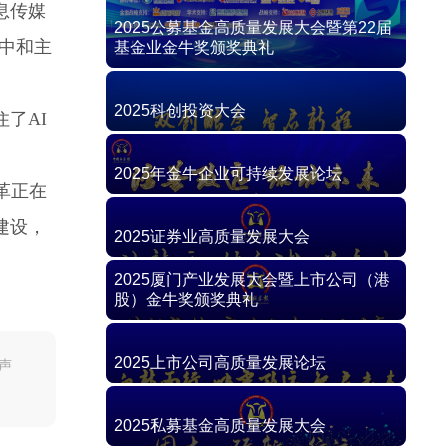
息传媒
碳中和主
了AI
革正在
建设，
声