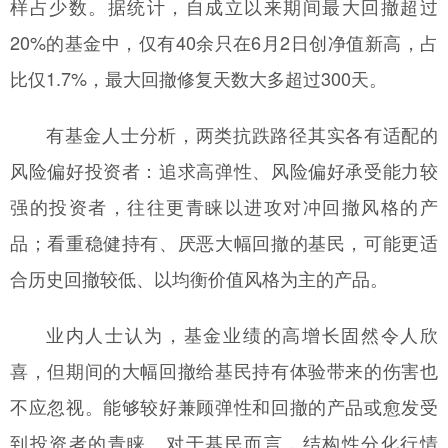
样占少数。据统计，自成立以来期间最大回撤超过
20%的基金中，仅有40余只在6月2日创净值新高，占
比仅1.7%，最大回撤修复天数大多超过300天。
有基金人士分析，两类抗跌路径其实各有适配的
风险偏好投资者：追求高弹性、风险偏好承受能力较
强的投资者，往往更青睐以进攻对冲回撤风格的产
品；看重稳健持有、厌恶大幅回撤的基民，可能更适
合历史回撤较低、以均衡价值风格为主的产品。
业内人士认为，基金业绩的高增长固然令人欣
喜，但期间的大幅回撤给基民持有体验带来的伤害也
不应忽视。能够较好兼顾弹性和回撤的产品或愈发受
到投资者的青睐。对于基民而言，结构性分化行情