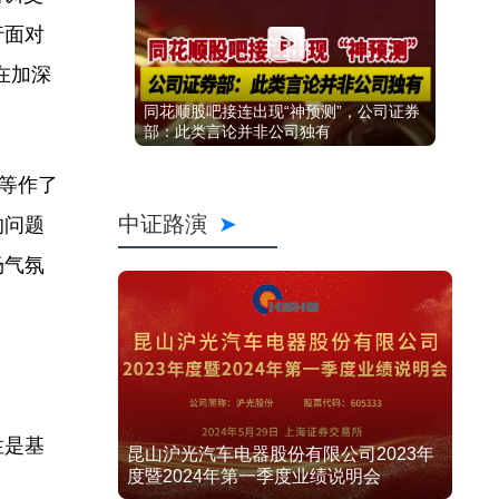
行面对
在加深
同花顺股吧接连出现“神预测”，公司证券
部：此类言论并非公司独有
性等作了
中证路演
的问题
场气氛
性是基
昆山沪光汽车电器股份有限公司2023年
度暨2024年第一季度业绩说明会