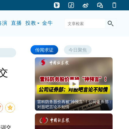
路演
直播
投教
金牛
传闻求证
今日聚焦
交
雷科防务股价再被“神预言”！公司证券部：
对股吧言论不知情
培训交