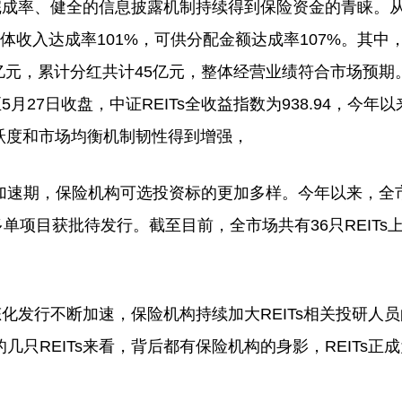
成率、健全的信息披露机制持续得到保险资金的青睐。从
产品整体收入达成率101%，可供分配金额达成率107%。其中
50亿元，累计分红共计45亿元，整体经营业绩符合市场预期
月27日收盘，中证REITs全收益指数为938.94，今年
场活跃度和市场均衡机制韧性得到增强，
速期，保险机构可选投资标的更加多样。今年以来，全
多单项目获批待发行。截至目前，全市场共有36只REITs
化发行不断加速，保险机构持续加大REITs相关投研人员
只REITs来看，背后都有保险机构的身影，REITs正