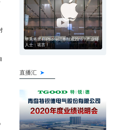
要
对
苹果将所有iPhone订单削减20%？产业链
人士：谣言！
自
直播汇
种