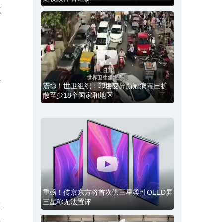
统
、
震惊！世卫组织：印度变异新冠病毒已扩
散至少18个国家和地区
重磅！传京东方将首次供三星柔性OLED屏
三星称无法置评
三