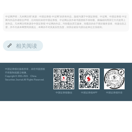
中证网声明：凡本网注明“来源：中国证券报·中证网”的所有作品，版权均属于中国证券报、中证网。中国证券报·中证
网与作品作者联合声明，任何组织未经中国证券报、中证网以及作者书面授权不得转载、摘编或利用其它方式使用上
述作品。凡本网注明来源非中国证券报·中证网的作品，均转载自其它媒体，转载目的在于更好服务读者、传递信息之
需，并不代表本网赞同其观点，本网亦不对其真实性负责，持异议者应与原出处单位主张权利。
相关阅读
中国证券报社版权所有，未经书面授权
不得复制或建立镜像。
Copyright © 2001-2021 China
Securities Journal.All Rights Reserved.
中国证券报微信
中国证券报APP
中国证券报抖音