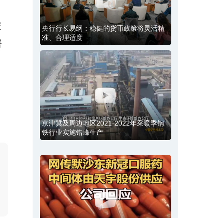
展
央行行长易纲：稳健的货币政策将灵活精
准、合理适度
署
京津冀及周边地区2021-2022年采暖季钢
铁行业实施错峰生产