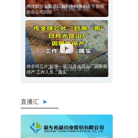
网传默沙东新冠口服药中间体由天宇股份
供应公司回应
传全球芯片“封测一哥”日月光昆山厂因限电
停产 工作人员：属实
直播汇