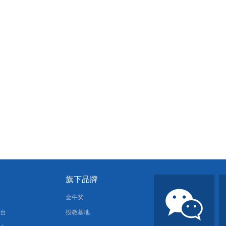
旗下品牌
报
金牛奖
平台
投教基地