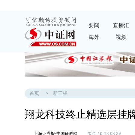
要闻
直播汇
海外
视频
首页
>
新三板
翔龙科技终止精选层挂
上海证券报·中国证券网
2021-10-18 08:39