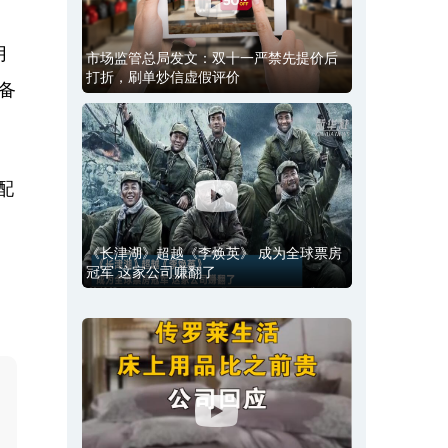
月
市场监管总局发文：双十一严禁先提价后
打折，刷单炒信虚假评价
备
配
《长津湖》超越《李焕英》 成为全球票房
冠军 这家公司赚翻了