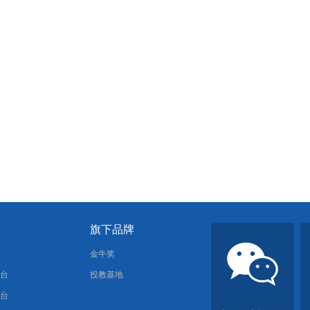
旗下品牌
报
金牛奖
平台
投教基地
平台