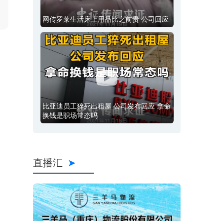
网传罗莱生活床上用品比之前贵 公司回应
比亚迪员工猝死出租屋 公司发布回应 拿命
换钱是职场常态吗
直播汇