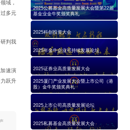
态领域，
通过多元
，研判我
态加速演
产力跃升
声