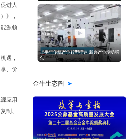
于促进人
年）》，
放能源领
略机遇，
共享、价
能源应用
模复制、