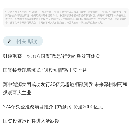
中证网声明：凡本网注明“来源：中国证券报·中证网”的所有作品，版权均属于中国证券报、中证网。中国证券报·中证
网与作品作者联合声明，任何组织未经中国证券报、中证网以及作者书面授权不得转载、摘编或利用其它方式使用上
述作品。凡本网注明来源非中国证券报·中证网的作品，均转载自其它媒体，转载目的在于更好服务读者、传递信息之
需，并不代表本网赞同其观点，本网亦不对其真实性负责，持异议者应与原出处单位主张权利。
相关阅读
财经观察：对地方国资“救急”行为的质疑可休矣
国资接盘现新模式 “明股实债”系上安全带
冀中能源集团成功发行20亿元超短期融资券 未来深耕制药和
煤炭两大主业
274个央企混改项目推介 拟招商引资逾2000亿元
国资投资运作将进入活跃期