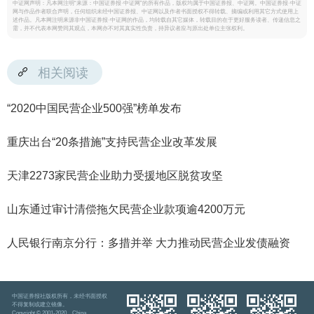
中证网声明：凡本网注明“来源：中国证券报·中证网”的所有作品，版权均属于中国证券报、中证网。中国证券报·中证
网与作品作者联合声明，任何组织未经中国证券报、中证网以及作者书面授权不得转载、摘编或利用其它方式使用上
述作品。凡本网注明来源非中国证券报·中证网的作品，均转载自其它媒体，转载目的在于更好服务读者、传递信息之
需，并不代表本网赞同其观点，本网亦不对其真实性负责，持异议者应与原出处单位主张权利。
相关阅读
“2020中国民营企业500强”榜单发布
重庆出台“20条措施”支持民营企业改革发展
天津2273家民营企业助力受援地区脱贫攻坚
山东通过审计清偿拖欠民营企业款项逾4200万元
人民银行南京分行：多措并举 大力推动民营企业发债融资
中国证券报社版权所有，未经书面授权
不得复制或建立镜像。
Copyright © 2001-2020 China