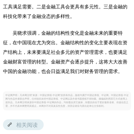
工具满足需要。二是金融工具会更具有多元性。三是金融的
科技化带来了金融业态的多样性。
吴晓求强调，金融的结构性变化是金融未来的重要特
征，在中国现在尤为突出。金融结构性的变化主要表现在资
产结构上，未来要满足社会多元的资产管理需求，也要满足
金融财富管理的转型。金融资产会逐步提升，这将大大改善
中国的金融功能，也会日益满足我们对财务管理的需求。
中证网声明：凡本网注明“来源：中国证券报·中证网”的所有作品，版权均属于中国证券报、中证网。中国证券报·中证
网与作品作者联合声明，任何组织未经中国证券报、中证网以及作者书面授权不得转载、摘编或利用其它方式使用上
述作品。凡本网注明来源非中国证券报·中证网的作品，均转载自其它媒体，转载目的在于更好服务读者、传递信息之
需，并不代表本网赞同其观点，本网亦不对其真实性负责，持异议者应与原出处单位主张权利。
相关阅读