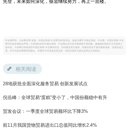
先登，未来如何深化，亟需继续努力，再上一层楼。
中证网声明：凡本网注明“来源：中国证券报·中证网”的所有作品，版权均属于中国证券报、中证网。中国证券报·中证
网与作品作者联合声明，任何组织未经中国证券报、中证网以及作者书面授权不得转载、摘编或利用其它方式使用上
述作品。凡本网注明来源非中国证券报·中证网的作品，均转载自其它媒体，转载目的在于更好服务读者、传递信息之
需，并不代表本网赞同其观点，本网亦不对其真实性负责，持异议者应与原出处单位主张权利。
相关阅读
28地获批全面深化服务贸易 创新发展试点
倪岳峰：全球贸易“蛋糕”变小了，中国份额稳中有升
贸发会议：一季度全球贸易额环比下降3%
前11月我国货物贸易进出口总值同比增长2.4%