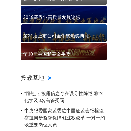
2019证券业高质量发展论坛
第21届上市公司金牛奖颁奖典礼
第10届中国私募金牛奖
投教基地
“蹭热点”披露信息存在误导性陈述 雅本
化学及3名高管受罚
中央纪委国家监委驻中国证监会纪检监
察组同步监督保障创业板改革 一对一约
谈重要岗位人员