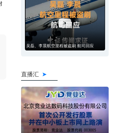
附
吴磊、李晨航空里程被盗刷 航司回应
直播汇