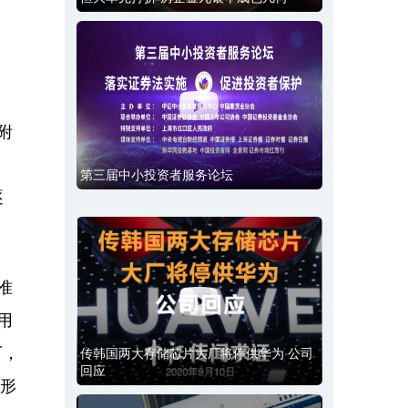
。
附
第三届中小投资者服务论坛
逐
准
用
厂，
传韩国两大存储芯片大厂将停供华为 公司
回应
计形