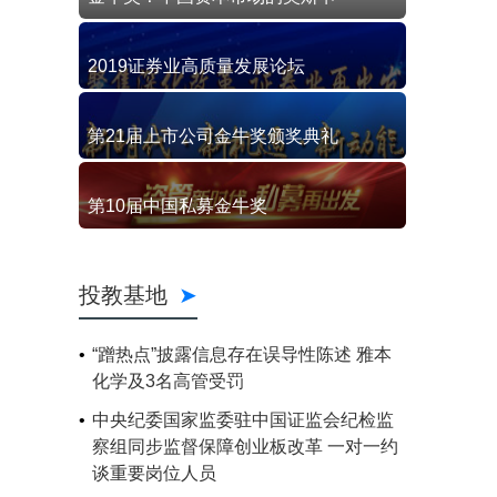
2019证券业高质量发展论坛
第21届上市公司金牛奖颁奖典礼
第10届中国私募金牛奖
投教基地
“蹭热点”披露信息存在误导性陈述 雅本
化学及3名高管受罚
中央纪委国家监委驻中国证监会纪检监
察组同步监督保障创业板改革 一对一约
谈重要岗位人员