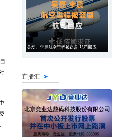
吴磊、李晨航空里程被盗刷 航司回应
，目
对
直播汇
中
费
。