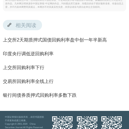
网与作品作者联合声明，任何组织未经中国证券报、中证网以及作者书面授权不得转载、摘编或利用其它方式使用上
述作品。凡本网注明来源非中国证券报·中证网的作品，均转载自其它媒体，转载目的在于更好服务读者、传递信息之
需，并不代表本网赞同其观点，本网亦不对其真实性负责，持异议者应与原出处单位主张权利。
相关阅读
上交所2天期质押式国债回购利率盘中创一年半新高
印度央行调低逆回购利率
上交所回购利率下行
交易所回购利率全线上行
银行间债券质押式回购利率多数下跌
中国证券报社版权所有，未经书面授权
不得复制或建立镜像。
Copyright © 2001-2020 China
Securities Journal.All Rights Reserved.