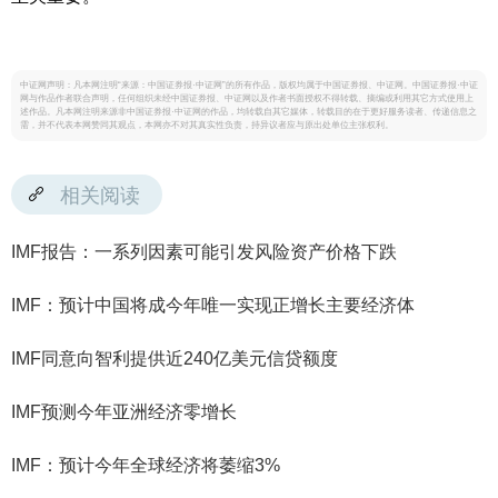
中证网声明：凡本网注明“来源：中国证券报·中证网”的所有作品，版权均属于中国证券报、中证网。中国证券报·中证
网与作品作者联合声明，任何组织未经中国证券报、中证网以及作者书面授权不得转载、摘编或利用其它方式使用上
述作品。凡本网注明来源非中国证券报·中证网的作品，均转载自其它媒体，转载目的在于更好服务读者、传递信息之
需，并不代表本网赞同其观点，本网亦不对其真实性负责，持异议者应与原出处单位主张权利。
相关阅读
IMF报告：一系列因素可能引发风险资产价格下跌
IMF：预计中国将成今年唯一实现正增长主要经济体
IMF同意向智利提供近240亿美元信贷额度
IMF预测今年亚洲经济零增长
IMF：预计今年全球经济将萎缩3%