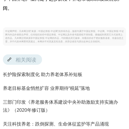
阔。
中证网声明：凡本网注明“来源：中国证券报·中证网”的所有作品，版权均属于中国证券报、中证网。中国证券报·中证
网与作品作者联合声明，任何组织未经中国证券报、中证网以及作者书面授权不得转载、摘编或利用其它方式使用上
述作品。凡本网注明来源非中国证券报·中证网的作品，均转载自其它媒体，转载目的在于更好服务读者、传递信息之
需，并不代表本网赞同其观点，本网亦不对其真实性负责，持异议者应与原出处单位主张权利。
相关阅读
长护险探索制度化 助力养老体系补短板
养老目标基金悄然扩容 业界期待“税延”落地
三部门印发《养老服务体系建设中央补助激励支持实施办
法》（2020年修订版）
关注科技养老：跌倒探测、生命体征监护等产品涌现