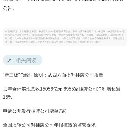
公告。
中证网声明：凡本网注明“来源：中国证券报·中证网”的所有作品，版权均属于中国证券报、中证网。中国证券报·中证
网与作品作者联合声明，任何组织未经中国证券报、中证网以及作者书面授权不得转载、摘编或利用其它方式使用上
述作品。凡本网注明来源非中国证券报·中证网的作品，均转载自其它媒体，转载目的在于更好服务读者、传递信息之
需，并不代表本网赞同其观点，本网亦不对其真实性负责，持异议者应与原出处单位主张权利。
相关阅读
“新三板”总经理徐明：从四方面提升挂牌公司质量
去年合计实现营收15056亿元 6955家挂牌公司净利增长逾
15%
申请公开发行挂牌公司增至7家
全国股转公司对挂牌公司年报披露的监管要求