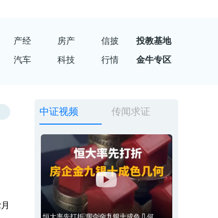
产经
房产
信披
投教基地
汽车
科技
行情
金牛专区
中证视频
传闻求证
2月
恒大率先打折 房企金九银十成色几何