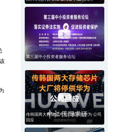
，
总
第三届中小投资者服务论坛
受该
为
传韩国两大存储芯片大厂将停供华为 公司
回应