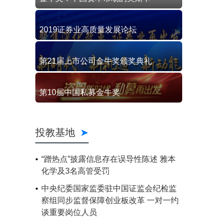
2019证券业高质量发展论坛
第21届上市公司金牛奖颁奖典礼
第10届中国私募金牛奖
投教基地
“蹭热点”披露信息存在误导性陈述 雅本
化学及3名高管受罚
中央纪委国家监委驻中国证监会纪检监
察组同步监督保障创业板改革 一对一约
谈重要岗位人员