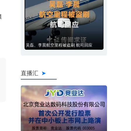
模
吴磊、李晨航空里程被盗刷 航司回应
直播汇