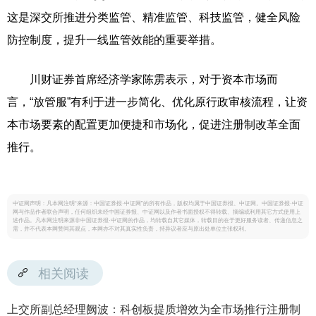
这是深交所推进分类监管、精准监管、科技监管，健全风险
防控制度，提升一线监管效能的重要举措。
川财证券首席经济学家陈雳表示，对于资本市场而
言，“放管服”有利于进一步简化、优化原行政审核流程，让资
本市场要素的配置更加便捷和市场化，促进注册制改革全面
推行。
中证网声明：凡本网注明“来源：中国证券报·中证网”的所有作品，版权均属于中国证券报、中证网。中国证券报·中证
网与作品作者联合声明，任何组织未经中国证券报、中证网以及作者书面授权不得转载、摘编或利用其它方式使用上
述作品。凡本网注明来源非中国证券报·中证网的作品，均转载自其它媒体，转载目的在于更好服务读者、传递信息之
需，并不代表本网赞同其观点，本网亦不对其真实性负责，持异议者应与原出处单位主张权利。
相关阅读
上交所副总经理阙波：科创板提质增效为全市场推行注册制