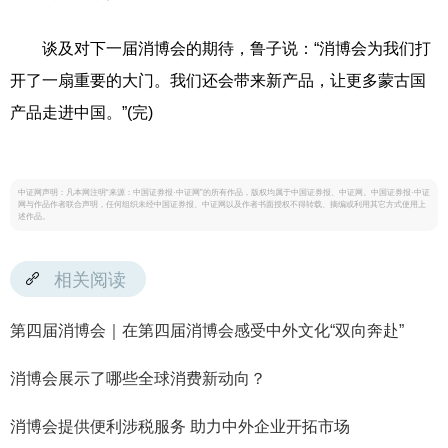
谈及对下一届消博会的期待，鲁子说：“消博会为我们打
开了一扇重要的大门。我们还会带来新产品，让更多蒙古国
产品走进中国。”(完)
中证网声明：凡本网注明“来源：中国证券报·中证网”的所有作品，版权均属于中国证券报、中证网。中国证券报·中证
网与作品作者联合声明，任何组织未经中国证券报、中证网以及作者书面授权不得转载、摘编或利用其它方式使用上
述作品。
相关阅读
第四届消博会｜在第四届消博会感受中外文化“双向奔赴”
消博会展示了哪些全球消费新动向？
消博会提供便利涉税服务 助力中外企业开拓市场