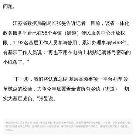
问题。
江苏省数据局副局长张旻告诉记者，目前，该省一体化
政务服务平台已在58个乡镇（街道）便民服务中心开放权
限，1192名基层工作人员参与使用，累计办理事项5463件。
有基层工作人员说：“再也不用在电脑上粘贴记满账号密码的
小纸条了。”
“下一步，我们将认真总结‘基层高频事项一平台办理’改
革试点的经验，力争今年底覆盖全省所有乡镇（街道），切
实为基层减负。”张旻说。
中证网声明：凡本网注明“来源：中国证券报·中证网”的所有作品，版权均属于中国证券报、中证网。中国证券报·中证
网与作品作者联合声明，任何组织未经中国证券报、中证网以及作者书面授权不得转载、摘编或利用其它方式使用上
述作品。