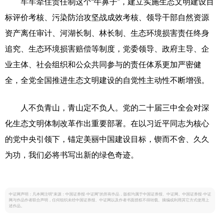
牢牢牵住责任制这个“牛鼻子”，建立实施生态文明建设目
标评价考核、污染防治攻坚战成效考核、领导干部自然资源
资产离任审计、河湖长制、林长制、生态环境损害责任终身
追究、生态环境损害赔偿等制度，党委领导、政府主导、企
业主体、社会组织和公众共同参与的责任体系更加严密健
全，全党全国推进生态文明建设的自觉性主动性不断增强。
人不负青山，青山定不负人。党的二十届三中全会对深
化生态文明体制改革作出重要部署。在以习近平同志为核心
的党中央引领下，锚定美丽中国建设目标，锲而不舍、久久
为功，我们必将书写出新的绿色奇迹。
中证网声明：凡本网注明“来源：中国证券报·中证网”的所有作品，版权均属于中国证券报、中证网。中国证券报·中证
网与作品作者联合声明，任何组织未经中国证券报、中证网以及作者书面授权不得转载、摘编或利用其它方式使用上
述作品。