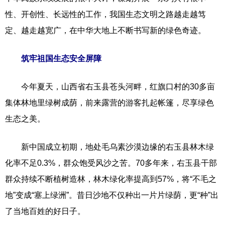
性、开创性、长远性的工作，我国生态文明之路越走越笃
定、越走越宽广，在中华大地上不断书写新的绿色奇迹。
筑牢祖国生态安全屏障
今年夏天，山西省右玉县苍头河畔，红旗口村的30多亩
集体林地里绿树成荫，前来露营的游客扎起帐篷，尽享绿色
生态之美。
新中国成立初期，地处毛乌素沙漠边缘的右玉县林木绿
化率不足0.3%，群众饱受风沙之苦。70多年来，右玉县干部
群众持续不断植树造林，林木绿化率提高到57%，将“不毛之
地”变成“塞上绿洲”。昔日沙地不仅种出一片片绿荫，更“种”出
了当地百姓的好日子。