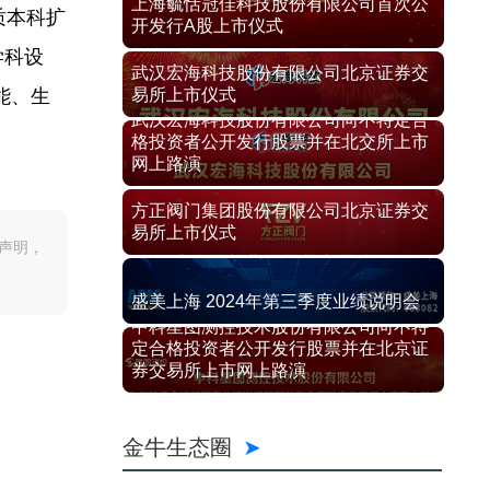
上海毓恬冠佳科技股份有限公司首次公
质本科扩
开发行A股上市仪式
学科设
武汉宏海科技股份有限公司北京证券交
能、生
易所上市仪式
武汉宏海科技股份有限公司向不特定合
格投资者公开发行股票并在北交所上市
网上路演
方正阀门集团股份有限公司北京证券交
易所上市仪式
声明，
盛美上海 2024年第三季度业绩说明会
中科星图测控技术股份有限公司向不特
定合格投资者公开发行股票并在北京证
券交易所上市网上路演
金牛生态圈