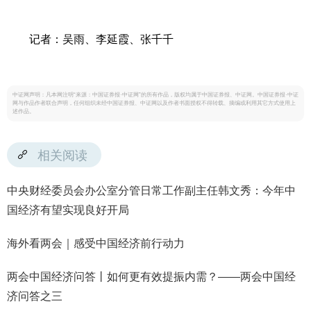
记者：吴雨、李延霞、张千千
中证网声明：凡本网注明“来源：中国证券报·中证网”的所有作品，版权均属于中国证券报、中证网。中国证券报·中证
网与作品作者联合声明，任何组织未经中国证券报、中证网以及作者书面授权不得转载、摘编或利用其它方式使用上
述作品。
相关阅读
中央财经委员会办公室分管日常工作副主任韩文秀：今年中
国经济有望实现良好开局
海外看两会｜感受中国经济前行动力
两会中国经济问答丨如何更有效提振内需？——两会中国经
济问答之三