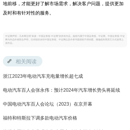
地前移，才能更好了解市场需求，解决客户问题，提供更加
及时和有针对性的服务。
中证网声明：凡本网注明“来源：中国证券报·中证网”的所有作品，版权均属于中国证券报、中证网。中国证券报·中证
网与作品作者联合声明，任何组织未经中国证券报、中证网以及作者书面授权不得转载、摘编或利用其它方式使用上
述作品。
相关阅读
浙江2023年电动汽车充电量增长超七成
电动汽车百人会张永伟：预计2024年汽车增长势头将延续
中国电动汽车百人会论坛（2023）在京开幕
福特和特斯拉下调多款电动汽车价格