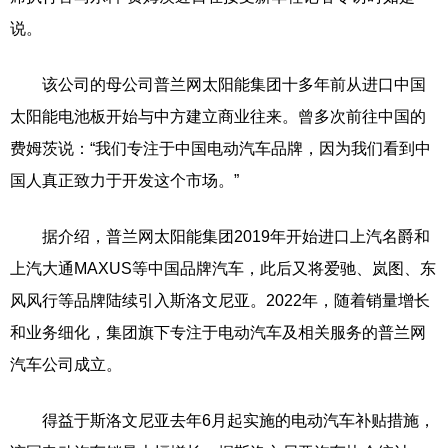
说。
该公司的母公司普兰网太阳能集团十多年前从进口中国
太阳能电池板开始与中方建立商业往来。曾多次前往中国的
费姆茨说：“我们专注于中国电动汽车品牌，因为我们看到中
国人真正致力于开发这个市场。”
据介绍，普兰网太阳能集团2019年开始进口上汽名爵和
上汽大通MAXUS等中国品牌汽车，此后又将爱驰、岚图、东
风风行等品牌陆续引入斯洛文尼亚。2022年，随着销量增长
和业务细化，集团旗下专注于电动汽车及相关服务的普兰网
汽车公司成立。
得益于斯洛文尼亚去年6月起实施的电动汽车补贴措施，