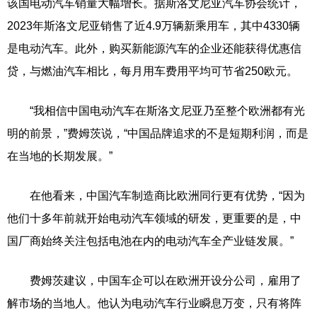
该国电动汽车销量大幅增长。据斯洛文尼亚汽车协会统计，
2023年斯洛文尼亚销售了近4.9万辆新乘用车，其中4330辆
是电动汽车。此外，购买新能源汽车的企业还能获得优惠信
贷，与燃油汽车相比，每月用车费用平均可节省250欧元。
“我相信中国电动汽车在斯洛文尼亚乃至整个欧洲都有光
明的前景，”费姆茨说，“中国品牌追求的不是短期利润，而是
在当地的长期发展。”
在他看来，中国汽车制造商比欧洲同行更有优势，“因为
他们十多年前就开始电动汽车领域的研发，更重要的是，中
国厂商始终关注包括电池在内的电动汽车全产业链发展。”
费姆茨建议，中国车企可以在欧洲开设分公司，雇用了
解市场的当地人。他认为电动汽车行业瞬息万变，只有将阵