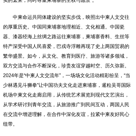
实的繁荣，同时尊重柬埔寨的主权与愿景”。
中柬命运共同体建设的坚实步伐，映照出中柬人文交往
的厚重历史。中国同柬埔寨地理相近、文化相通。中国瓷
器、漆器经海上丝绸之路运往柬埔寨，柬埔寨香料、生丝等
特产深受中国人民喜爱，巴戎寺浮雕再现了史上两国贸易的
繁华盛景。如今，从文化、教育到医疗、旅游等诸多领域，
双方交流与合作不断深化，珍贵友谊穿越时空、历久弥新。
2024年是“中柬人文交流年”，一场场文化活动精彩纷呈，“当
少林遇见斗狮拳”让中国功夫文化走进柬埔寨，暹粒吴哥国际
机场中柬文化走廊启用，从传统艺术展览到现代文艺演出，
从学术研讨到青年交流，从旅游推广到民间互动，两国人民
在交流中增进理解，在合作中深化友谊，拉紧中柬友好民心
纽带。