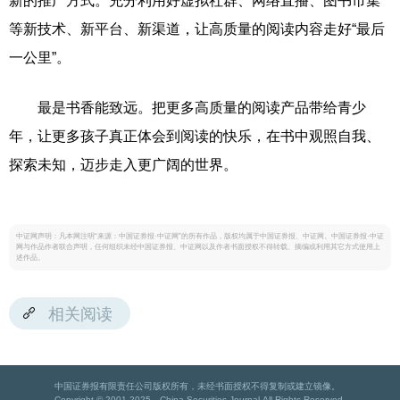
新的推广方式。充分利用好虚拟社群、网络直播、图书市集
等新技术、新平台、新渠道，让高质量的阅读内容走好“最后
一公里”。
最是书香能致远。把更多高质量的阅读产品带给青少
年，让更多孩子真正体会到阅读的快乐，在书中观照自我、
探索未知，迈步走入更广阔的世界。
中证网声明：凡本网注明“来源：中国证券报·中证网”的所有作品，版权均属于中国证券报、中证网。中国证券报·中证
网与作品作者联合声明，任何组织未经中国证券报、中证网以及作者书面授权不得转载、摘编或利用其它方式使用上
述作品。
相关阅读
中国证券报有限责任公司版权所有，未经书面授权不得复制或建立镜像。
Copyright © 2001-2025 China Securities Journal.All Rights Reserved.