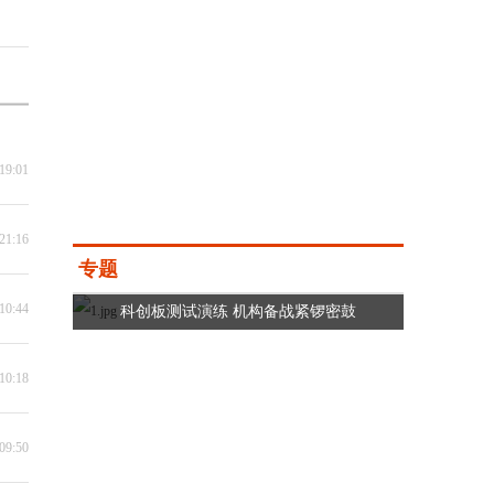
19:01
21:16
专题
10:44
科创板测试演练 机构备战紧锣密鼓
10:18
09:50