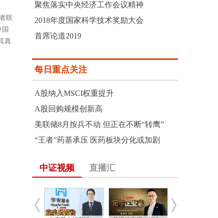
聚焦落实中央经济工作会议精神
者联
2018年度国家科学技术奖励大会
中国
首席论道2019
其真
每日重点关注
A股纳入MSCI权重提升
A股回购规模创新高
美联储8月按兵不动 但正在不断“转鹰”
“王者”药基承压 医药板块分化或加剧
中证视频
直播汇