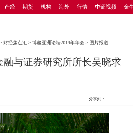
产经
期货
机构
海外
行情
中证视频
金
>
财经焦点汇
>
博鳌亚洲论坛2019年年会
>
图片报道
金融与证券研究所所长吴晓求
分享到：