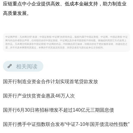
应链重点中小企业提供高效、低成本金融支持，助力制造业
高质量发展。
中证网声明：凡本网注明“来源：中国证券报·中证网”的所有作品，版权均属于中国证券报、中证网。中国证券报·中证
网与作品作者联合声明，任何组织未经中国证券报、中证网以及作者书面授权不得转载、摘编或利用其它方式使用上
述作品。凡本网注明来源非中国证券报·中证网的作品，均转载自其它媒体，转载目的在于更好服务读者、传递信息之
需，并不代表本网赞同其观点，本网亦不对其真实性负责，持异议者应与原出处单位主张权利。
相关阅读
国开行制造业资金合作计划实现首笔贷款发放
国开行产业扶贫资金惠及46万人次
国开行6月30日将招标增发不超过140亿元三期固息债
国开行携手中证指数联合发布“中证7-10年国开债流动性指数”