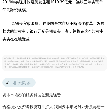
2019年实现并购融资发生额1019.39亿元，连续三年实现千
亿元融资规模。
风物长宜放眼量。在我国资本市场不断深化改革、发展
壮大的过程中，银行无疑是积极参与者，并将在这个过程中
实实在在地受益。
中证网声明：凡本网注明“来源：中国证券报·中证网”的所有作品，版权均属于中国证券报、中证网。中国证券报·中证
网与作品作者联合声明，任何组织未经中国证券报、中证网以及作者书面授权不得转载、摘编或利用其它方式使用上
述作品。凡本网注明来源非中国证券报·中证网的作品，均转载自其它媒体，转载目的在于更好服务读者、传递信息之
需，并不代表本网赞同其观点，本网亦不对其真实性负责，持异议者应与原出处单位主张权利。
相关阅读
资本市场奏响服务科技创新最强音
合格境外投资者投资范围扩大 我国资本市场对外开放再进一