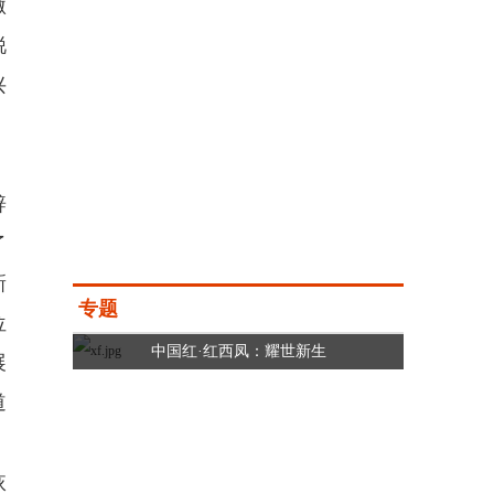
激
锐
兴
辟
了
新
专题
位
中国红·红西凤：耀世新生
展
道
恢