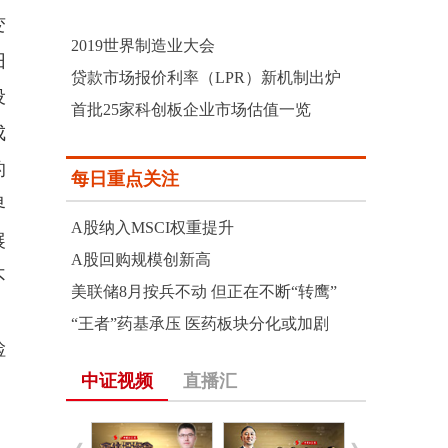
变
2019世界制造业大会
旧
贷款市场报价利率（LPR）新机制出炉
设
首批25家科创板企业市场估值一览
成
的
每日重点关注
界
A股纳入MSCI权重提升
展
A股回购规模创新高
不
美联储8月按兵不动 但正在不断“转鹰”
“王者”药基承压 医药板块分化或加剧
检
中证视频
直播汇