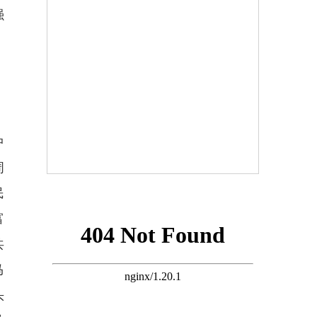
强
中
周
民
富
共
马
头