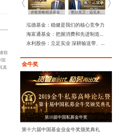
：建设地方...
农银策略精选基金...
密尔克卫：远见未...
资本市场新起
泓德基金：稳健是我们的核心竞争力
海富通基金：把握消费和先进制造...
永利股份：立足实业 深耕输送带、...
者联
中国
金牛奖
其真
第10届中国私募金牛奖
第十六届中国基金业金牛奖颁奖典礼