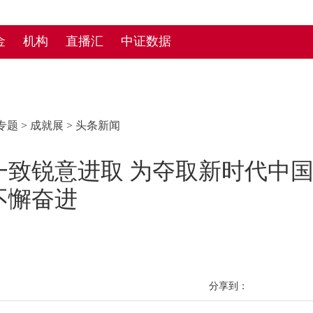
金
机构
直播汇
中证数据
专题
>
成就展
>
头条新闻
一致锐意进取 为夺取新时代中
不懈奋进
分享到：