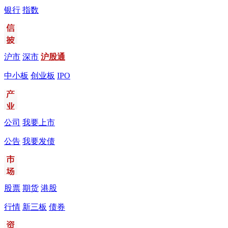
银行
指数
沪市
深市
沪股通
中小板
创业板
IPO
公司
我要上市
公告
我要发债
股票
期货
港股
行情
新三板
债券