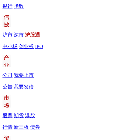
银行
指数
沪市
深市
沪股通
中小板
创业板
IPO
公司
我要上市
公告
我要发债
股票
期货
港股
行情
新三板
债券