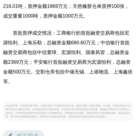
216.01吨，质押金额1869万元；天然橡胶仓单质押100张，
成交重量1000吨，质押金额1000万元。
首批质押成交情况：工商银行的首批融资交易商包括宏
源恒利、上海乐勒，总融资金额680.60万元；中信银行首批
融资交易商包括中信寰球、宏源恒利、国泰风管，总融资金
额2369万元；平安银行首批融资交易商为宏源恒利，总融资
金额500万元。交割仓库包括中储无锡、上港物流、上海鑫依
等。
中证网声明：凡本网注明“来源：中国证券报·中证网”的所有作品，版权均属于中国证券报、中证网。中国证券报·中证
网与作品作者联合声明，任何组织未经中国证券报、中证网以及作者书面授权不得转载、摘编或利用其它方式使用上
述作品。凡本网注明来源非中国证券报·中证网的作品，均转载自其它媒体，转载目的在于更好服务读者、传递信息之
需，并不代表本网赞同其观点，本网亦不对其真实性负责，持异议者应与原出处单位主张权利。
相关阅读