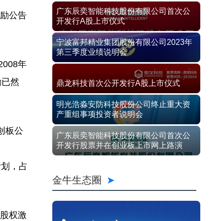
广东辰奕智能科技股份有限公司首次公
激励公告
开发行A股上市仪式
宁波富邦精业集团股份有限公司2023年
第三季度业绩说明会
008年
励已然
鼎龙科技首次公开发行A股上市仪式
明光浩淼安防科技股份公司终止重大资
产重组事项投资者说明会
创板公
广东辰奕智能科技股份有限公司首次公
开发行股票并在创业板上市网上路演
计划，占
金牛生态圈
板股权激