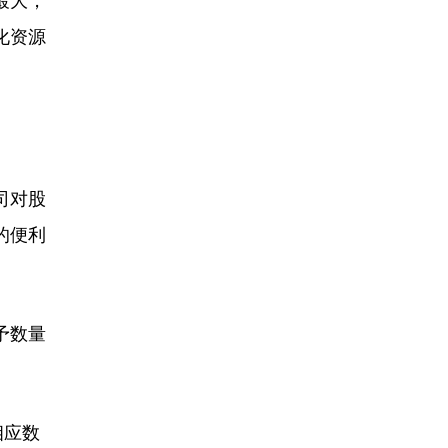
最大，
化资源
司对股
的便利
予数量
相应数