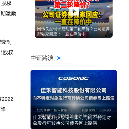
司股权
多期激励
网传良品铺子启动第二轮降价？公司证券
部独家回应：一直在降价中
配套制
出股权
中证路演
022
下降
佳禾智能科技股份有限公司向不特定对
象发行可转换公司债券网上路演