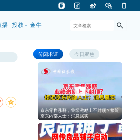
直播
投教
金牛
传闻求证
今日聚焦
京东零售涨薪，业绩激励上不封顶？接近
京东内部人士：消息属实