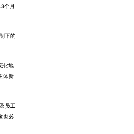
3个月
制下的
态化地
主体新
及员工
这也必