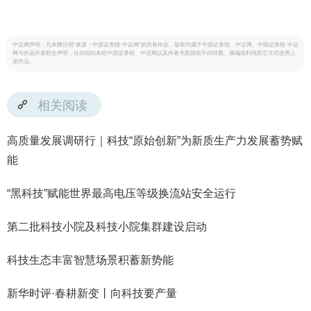
中证网声明：凡本网注明“来源：中国证券报·中证网”的所有作品，版权均属于中国证券报、中证网。中国证券报·中证
网与作品作者联合声明，任何组织未经中国证券报、中证网以及作者书面授权不得转载、摘编或利用其它方式使用上
述作品。
相关阅读
高质量发展调研行｜科技“原始创新”为新质生产力发展蓄势赋
能
“黑科技”赋能世界最高电压等级换流站安全运行
第二批科技小院及科技小院集群建设启动
科技生态丰富智慧场景积蓄新势能
新华时评·春耕新变丨向科技要产量