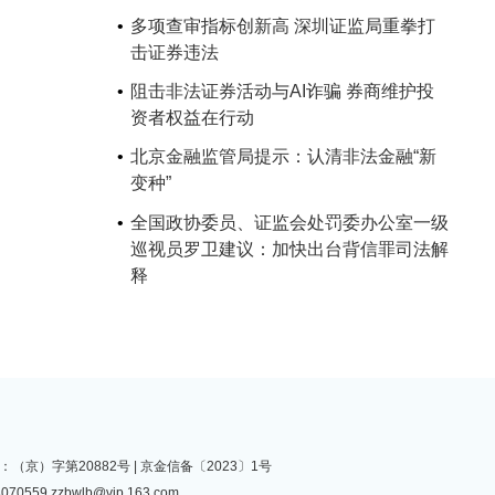
多项查审指标创新高 深圳证监局重拳打
击证券违法
阻击非法证券活动与AI诈骗 券商维护投
资者权益在行动
北京金融监管局提示：认清非法金融“新
变种”
全国政协委员、证监会处罚委办公室一级
巡视员罗卫建议：加快出台背信罪司法解
释
（京）字第20882号 |
京金信备〔2023〕1号
070559
zzbwlb@vip.163.com