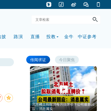
信披
路演
直播
投教
金牛
中证参考
传闻求证
今日聚焦
北方稀土拟取消每月挂牌价？公司最新回
应：消息属实