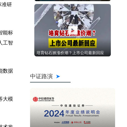
标准研
智能标
人工智
培育钻石掀涨价潮？上市公司最新回应
能数据
中证路演
等大模