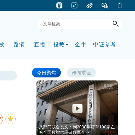
披
路演
直播
投教
金牛
中证参考
今日聚焦
传闻求证
八部门联合发文：到2030年培育100家左
右全国数智供应链领军企业