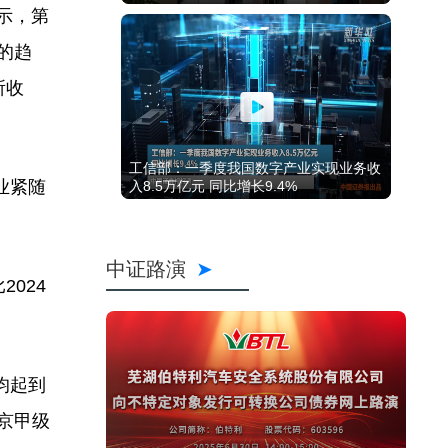
示，第
的趋
所收
工信部：一季度我国数字产业实现业务收
业紧随
入8.5万亿元 同比增长9.4%
中证路演
024
均起到
京甲级