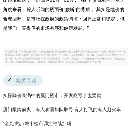
比逐渐回落，但仍高达81%、61%，也处于较高水平。从这
角度来看，耸人听闻的楼面价“腰斩”的背后，“其实是地价的
合理回归，是市场在政府的政策调控下回归正常和稳定，也
是我们一直提倡的市场有序和健康发展。”
中证网声明：凡本网注明“来源：中国证券报·中证网”的所有作品，版权均属于中国证券报、中证网。中国证券报·中证
网与作品作者联合声明，任何组织未经中国证券报、中证网以及作者书面授权不得转载、摘编或利用其它方式使用上
述作品。凡本网注明来源非中国证券报·中证网的作品，均转载自其它媒体，转载目的在于更好服务读者、传递信息之
需，并不代表本网赞同其观点，本网亦不对其真实性负责，持异议者应与原出处单位主张权利。
相关阅读
实探降价漩涡中的厦门楼市：开发商亏了也要卖
厦门限购前夜：有人凌晨排队取号 有人打飞的有人赶火车
“金九”热点城市楼市调控继续加码