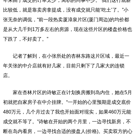
年来由于成交的订单太少，离职的同事不少。“我们这行底薪
比较低，就是靠卖房拿提成，没有成交就只能’吃土’了。”小
张无奈的调侃，“前一段热卖厦漳泉片区(厦门周边)的均价都
是从大几千到1万多左右的房源，现在这些片区的楼盘价格也
下跌了，不好卖了。”
记者了解到，在小张所处的杏林东路这片区域，最近一
年关张的中介店就有好几家，目前只剩下了几家大的连锁
店。
家在杏林片区的诗敏正在计划换房搬到岛内住，她在5月
初就把自家房子在中介挂牌。“一开始的心里预期是成交底价
480万元，几个月过去了我也开始面对现实，如果460万元能
成交就不等了。”诗敏在开始的两个月里，一边寻找新房，不
断在岛内看房，一边寻找合适的接盘人(价格)。买卖双方的心