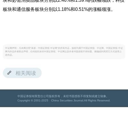
块和必需消费品板块分别以2.46%和1.39%的跌幅领跌，科技
板块和通信服务板块分别以1.18%和0.51%的涨幅领涨。
中证网声明：凡本网注明“来源：中国证券报·中证网”的所有作品，版权均属于中国证券报、中证网。中国证券报·中证
网与作品作者联合声明，任何组织未经中国证券报、中证网以及作者书面授权不得转载、摘编或利用其它方式使用上
述作品。
相关阅读
中国证券报有限责任公司版权所有，未经书面授权不得复制或建立镜像。
Copyright © 2001-2025 China Securities Journal.All Rights Reserved.