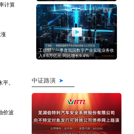
率计算
上涨
工信部：一季度我国数字产业实现业务收
入8.5万亿元 同比增长9.4%
。
中证路演
水平。
油价波