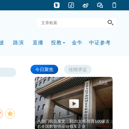
披
路演
直播
投教
金牛
中证参考
今日聚焦
传闻求证
八部门联合发文：到2030年培育100家左
右全国数智供应链领军企业