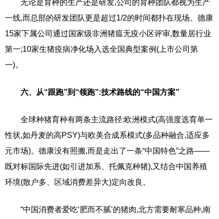
无论是育种的生产还是研发,公司的育种团队都视为生产
一线,而总部的研发团队更是超过1/2的时间都扑在现场。德康
15家下属公司通过国家级非洲猪瘟无疫小区评审,数量居行业
第一;10家生猪疫病净化场入选全国典型案例(上市公司第
一)。
六、从“跟跑”到“领跑”:技术路线的“中国方案”
全球种猪育种有两条主流路径:欧洲模式(高强度选育单一
性状,如丹麦的高PSY)与欧美合成系模式(多品种融合,适应多
元市场)。德康没有照搬,而是走出了一条“中国特色”之路——
既对标国际先进(如引进加系、托佩克种猪),又结合中国养殖
环境(散户多、区域消费差异大)定向改良。
“中国消费者爱吃‘肥而不腻’的猪肉,北方需要耐寒品种,南