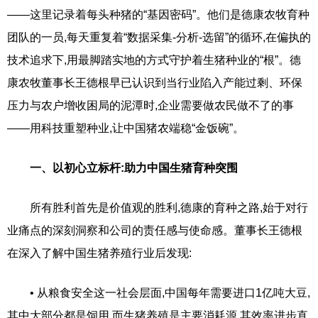
——这里记录着每头种猪的“基因密码”。他们是德康农牧育种
团队的一员,每天重复着“数据采集-分析-选留”的循环,在偏执的
技术追求下,用最脚踏实地的方式守护着生猪种业的“根”。德
康农牧董事长王德根早已认识到当行业陷入产能过剩、环保
压力与农户增收困局的泥潭时,企业需要做农民做不了的事
——用科技重塑种业,让中国猪农端稳“金饭碗”。
一、以初心立标杆:助力中国生猪育种突围
所有胜利首先是价值观的胜利,德康的育种之路,始于对行
业痛点的深刻洞察和公司的责任感与使命感。董事长王德根
在深入了解中国生猪养殖行业后发现:
• 从粮食安全这一社会层面,中国每年需要进口1亿吨大豆,
其中大部分都是饲用,而生猪养殖是主要消耗源,其效率进步直