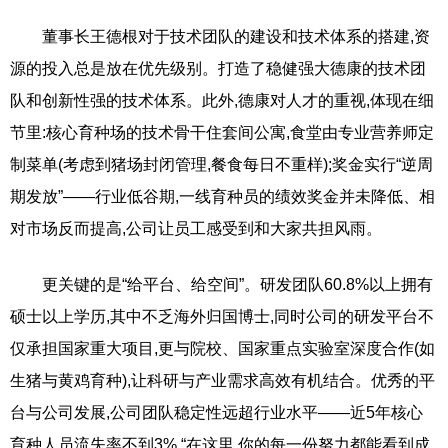
董事长王德根对于技术团队的建设和技术体系的搭建,资
源的投入总是放在优先级别。打造了稳健强大德康的技术团
队和创新性强的技术体系。此外,德康对人才的重视,体现在细
节里:核心育种场的技术骨干住套间公寓,食堂由专业营养师定
制菜单(考虑到猪场封闭管理,餐食每日不重样);奖金实行“逆周
期发放”——行业低谷期,一线育种员的绩效奖金并未降低、相
对市场反而提高,公司让员工感受到和大家共担风雨。
更关键的是“给平台、给空间”。研发团队60.8%以上拥有
硕士以上学历,其中不乏海外归国博士,同时公司的研发平台不
仅承担国家重大项目,更与院校、国家重点实验室深度合作(如
生猪与黄鸡育种),让科研与产业需求高效有机结合。优秀的平
台与公司发展,公司团队稳定性远超行业水平——近5年核心
育种人员流失率不到3%,“在这里,你的每一份努力都能看到成