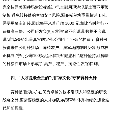
完全按照美国种场建设标准进行,全部用现浇混凝土而不用预
制板,避免转接处的生物安全风险,漏粪板单块重量超过 1 吨,
需要用吊车组装,因此每平米造价超 3000 元,相比当时的行业
造价高三倍。公司研发负责人常说“猪不会说谎,数据不会说
谎”,市场会给出最真实的定价,公司全产业链的构造,让育种可
获得来自公司种猪场、养殖农户、屠宰场的即时反馈,形成校
正机制,“宁可少养100头,也不留1头‘隐患种’”,这种坚持,让德康
的种猪在市场上形成了“高产、稳产、抗逆性强”的口碑。
四、“人才是最金贵的”:用“家文化”守护育种火种
育种是“慢功夫”,在优秀卓越的技术引领人和坚定的研发
战略之外,更需要稳定的人才梯队,实现育种体系持续的进化迭
代和前瞻性。