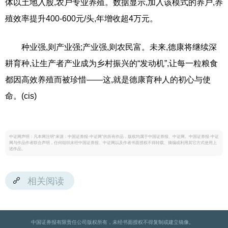
体以土地入股,农户专业养殖。数据显示,加入该模式的养户,养
殖效率提升400-600元/头,年增收超4万元。
种业强,则产业强;产业强,则农民富。未来,德康将继续深
耕育种,让生产者产业成为乡村振兴的“发动机”,让每一粒粮食
都因高效养殖而被珍惜——这,就是德康育种人的初心与使
命。(cis)
中证网声明：凡本网注明“来源：中国证券报·中证网”的所有作品，版权均属于中国证券报、中证网。中国证券报·中证
网与作品作者联合声明，任何组织未经中国证券报、中证网以及作者书面授权不得转载、摘编或利用其它方式使用上
述作品。
相关阅读
中国证券报有限责任公司版权所有，未经书面授权不得复制或建立镜像。