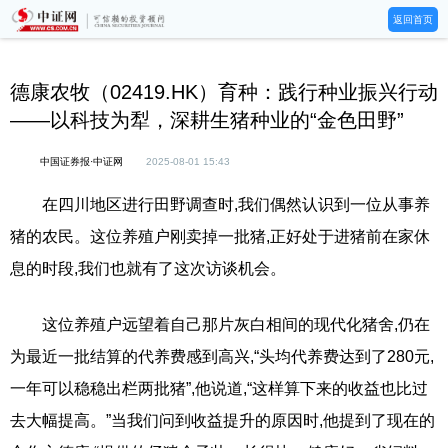
返回首页
德康农牧（02419.HK）育种：践行种业振兴行动
——以科技为犁，深耕生猪种业的“金色田野”
中国证券报·中证网
2025-08-01 15:43
在四川地区进行田野调查时,我们偶然认识到一位从事养
猪的农民。这位养殖户刚卖掉一批猪,正好处于进猪前在家休
息的时段,我们也就有了这次访谈机会。
这位养殖户远望着自己那片灰白相间的现代化猪舍,仍在
为最近一批结算的代养费感到高兴,“头均代养费达到了280元,
一年可以稳稳出栏两批猪”,他说道,“这样算下来的收益也比过
去大幅提高。”当我们问到收益提升的原因时,他提到了现在的