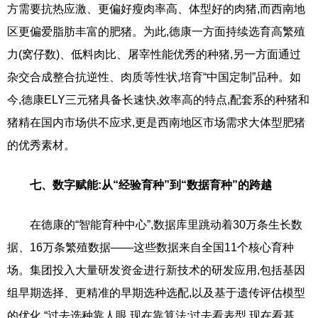
方需要抗热应激、更偏好瘦肉率高、体型好的肉猪,而西南地
区更偏爱脂肪丰富的肥猪。为此,德康一方面持续选育高繁殖
力(窝仔数)、低料肉比、屠宰性能优秀的种猪,另一方面通过
杂交合成整合抗逆性、肉质等性状,培育“中国定制”品种。如
今,德康ELY三元猪具备长速快,效率高的特点,配套系的种猪和
猪精在国内市场供不应求,更是西南地区市场需求大体型肥猪
的优秀素材。
七、数字赋能:从“经验育种”到“数据育种”的跨越
在德康的“智能育种中心”,数据库里跳动着30万条生长数
据、16万条繁殖数据——这些数据来自全国11个核心育种
场。集团投入大量研发资金进行新技术的研发应用,包括基因
组早期选择、更精准的早期选种选配,以及基于遗传评估模型
的优化,“过去选种靠人眼,现在靠算法;过去看表型,现在看基