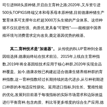
司引进868头原种猪,开启自主育种之路;2020年,又斥资引进
500头TOPIGS终端父本和母系母本原种猪,目前德康种猪生产
繁育体系可支撑年出栏超3000万头生猪的产业体系。这些种
猪不仅抗逆性强、肉质优,更具备“可塑性”——能根据中国养
殖环境与消费需求定向改良,奠定基因优势的根基。
其二,育种技术是“加速器”。
从传统的BLUP育种到全基
因组选择,德康始终站在技术前沿。2015年上线自主育种指
数,2019年将全基因组技术应用于核心种群,2020年实现全品
种覆盖。如今,德康农牧已构建起适合德康生猪养殖种群的育
种指数,这一育种指数经过长期持续的迭代进步,从引种初期进
口种群的本地适应性驯化、延用进口指标,到生长、繁殖性能
的优化,发展到目前基于每项指标的实际市场需求和边际效益
进行平衡育种,包含肉质、料比等更多维度的综合生产应用,德