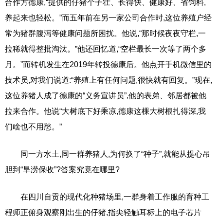
合作方德康,“提供的仔猪个子壮、长得快、健康好、省饲料,
养起来也轻松。”而五年前在另一家公司合作时,这位养殖户经
常为猪群腹泻等健康问题所困扰。他说,“那时候夜夜守栏,一
拉稀就得整批淘汰。”他还回忆道,“空栏最长一次等了两个多
月。”而转机发生在2019年转投德康后。他点开手机微信里的
技术员,对我们说道:“养殖上有任何问题,很快就有回复。”现在,
这位养猪人成了德康的“义务宣讲员”,他的表弟、邻居都被他
拉来合作。他说“大树底下好乘凉,德康这棵大树根扎得深,我
们啥也不用愁。”
同一方水土,同一群养猪人,为何换了“种子”,就能从提心吊
胆到“旱涝保收”?答案究竟在哪里?
在四川自贡的现代化种猪场里,一群身着工作服的育种工
程师正俯身观察刚出生的仔猪,指尖轻触耳标上的电子芯片