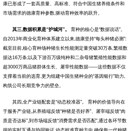
康已形成了一套高质量、高标准、符合中国生猪养殖条件和
市场需求的德康育种参数,驱动育种效率的跃升。
其三,数据积累是“护城河”。
育种的核心是“数据说话”。
自2013年商业化育种体系建立以来,德康坚持“每头种猪必测”:
截至目前,核心育种场种猪生长性能测定量突破30万条,繁殖数
据达16万条;以及下游百万级纯种和二杂母猪繁殖性能数据和
超3000万商品猪群体生长、屠宰性能数据——这些数据不仅
支撑着当前的选育,更为组建中国生猪种业的“基因银行”助力,
构筑公司长期竞争力的壁垒。
其四,全产业链配套是“动态校准器”。 育种的价值导向在
于服务产业链,从养殖端反馈“种猪是否好养”、屠宰端反馈“肉
质是否达标”,到市场端反馈“消费需求是否匹配”,通过各环节数
据的实时互通与协同验证,动态校准育种方向,确保每一代种猪