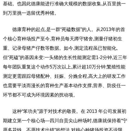
基础。也因此德康能进行准确大规模的数据收集,从百里挑一
到万里挑一选留优秀种猪。
德康育种的起点,是一群“死磕数据”的人。从2013年的首
个核心育种场投产至今,育种员每天蹲守猪舍,测量仔猪初生
重、记录母猪产仔数等数据。如今,测定流程虽已智能化,
但“死磕”的基因未变:一头猪的生长性能测定需1-2分钟,近三年
每年团队重复这个动作5万次以上,累计超10万分钟;繁殖性能
测定更需跟踪母猪配种、妊娠、分娩全程,高大上的研发工作
也需要平淡而漫长的育种生产基本动作支撑,营养、防疫任一
环节都不可成为环境因素的扰动项。
这种“笨功夫”源于对技术的敬畏。在 2013 年公司发展初
期建立第一个核心场—四川自贡尖山种场时,德康就保持着“宁
愿多花钱、不愿技术出错”的想法,对核心种猪场投资不设限,