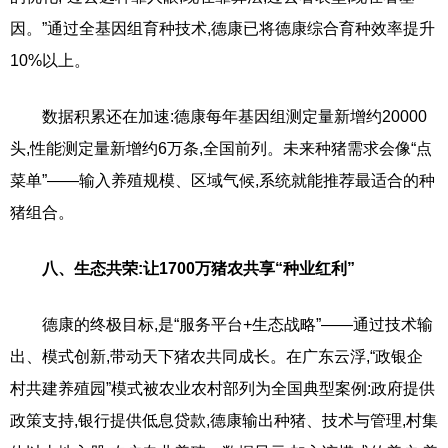
因。”通过全基因组育种技术,德康已将德康综合育种效率提升
10%以上。
数据积累还在加速:德康每年基因组测定量新增约20000
头,性能测定量新增约6万条,全国前列。未来种猪需求会像“点
菜单”——输入养殖规模、区域气候,系统就能推荐最适合的种
猪组合。
八、生态共荣:让1700万猪农共享“种业红利”
德康的终极目标,是“服务平台+生态战略”——通过技术输
出、模式创新,带动天下猪农共同成长。在广东云浮,“政银企
村共建养殖园”模式被农业农村部列为全国典型案例:政府提供
政策支持,银行提供低息贷款,德康输出种猪、技术与管理,村集