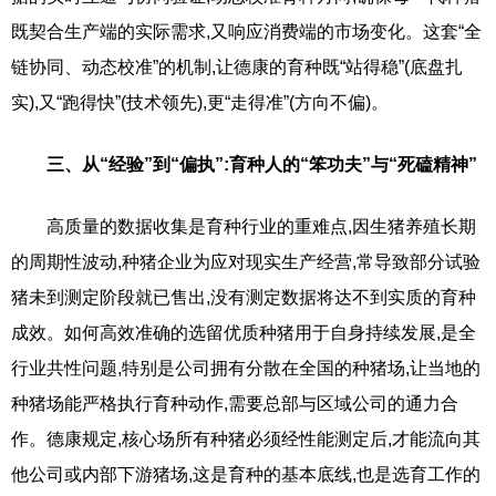
既契合生产端的实际需求,又响应消费端的市场变化。这套“全
链协同、动态校准”的机制,让德康的育种既“站得稳”(底盘扎
实),又“跑得快”(技术领先),更“走得准”(方向不偏)。
三、从“经验”到“偏执”:育种人的“笨功夫”与“死磕精神”
高质量的数据收集是育种行业的重难点,因生猪养殖长期
的周期性波动,种猪企业为应对现实生产经营,常导致部分试验
猪未到测定阶段就已售出,没有测定数据将达不到实质的育种
成效。如何高效准确的选留优质种猪用于自身持续发展,是全
行业共性问题,特别是公司拥有分散在全国的种猪场,让当地的
种猪场能严格执行育种动作,需要总部与区域公司的通力合
作。德康规定,核心场所有种猪必须经性能测定后,才能流向其
他公司或内部下游猪场,这是育种的基本底线,也是选育工作的