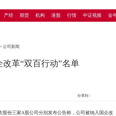
产经
期货
机构
港股
行情
中证视频
金
>
公司新闻
改革“双百行动”名单
分享到：
农股份三家A股公司分别发布公告称，公司被纳入国企改