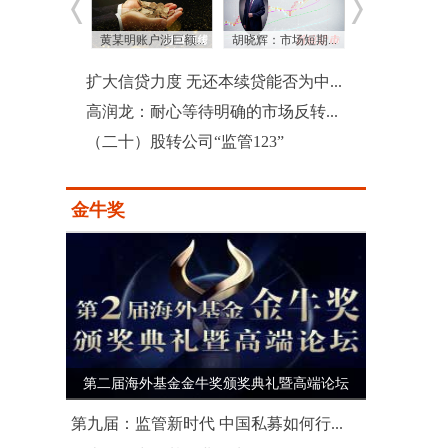
主：中国基...
黄某明账户涉巨额...
胡晓辉：市场短期...
（十四）熊市该买
扩大信贷力度 无还本续贷能否为中...
高润龙：耐心等待明确的市场反转...
（二十）股转公司“监管123”
金牛奖
第二届海外基金金牛奖颁奖典礼暨高端论坛
第九届：监管新时代 中国私募如何行...