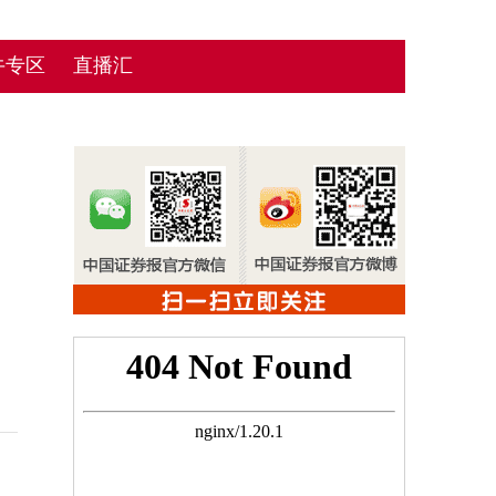
牛专区
直播汇