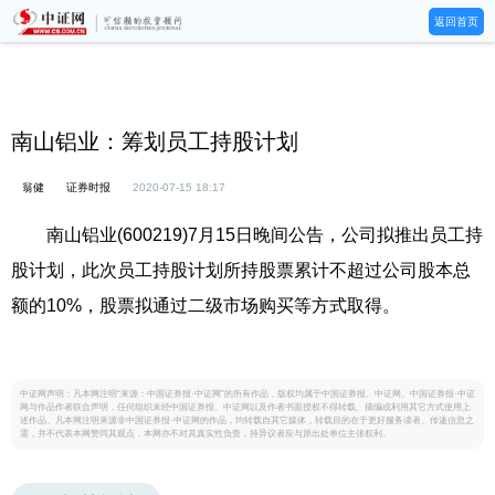
返回首页
南山铝业：筹划员工持股计划
翁健
证券时报
2020-07-15 18:17
南山铝业(600219)7月15日晚间公告，公司拟推出员工持
股计划，此次员工持股计划所持股票累计不超过公司股本总
额的10%，股票拟通过二级市场购买等方式取得。
中证网声明：凡本网注明“来源：中国证券报·中证网”的所有作品，版权均属于中国证券报、中证网。中国证券报·中证
网与作品作者联合声明，任何组织未经中国证券报、中证网以及作者书面授权不得转载、摘编或利用其它方式使用上
述作品。凡本网注明来源非中国证券报·中证网的作品，均转载自其它媒体，转载目的在于更好服务读者、传递信息之
需，并不代表本网赞同其观点，本网亦不对其真实性负责，持异议者应与原出处单位主张权利。