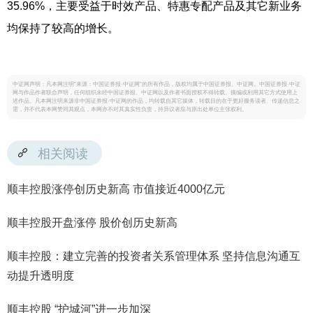
35.96%，主要受益于时效产品、特惠专配产品及其它新业务
均保持了较高的增长。
中证网声明：凡本网注明“来源：中国证券报·中证网”的所有作品，版权均属于中国证券报、中证网。中国证券报·中证
网与作品作者联合声明，任何组织未经中国证券报、中证网以及作者书面授权不得转载、摘编或利用其它方式使用上
述作品。凡本网注明来源非中国证券报·中证网的作品，均转载自其它媒体，转载目的在于更好服务读者、传递信息之
需，并不代表本网赞同其观点，本网亦不对其真实性负责，持异议者应与原出处单位主张权利。
相关阅读
顺丰控股涨停创历史新高 市值接近4000亿元
顺丰控股开盘涨停 股价创历史新高
顺丰控股：建立完善的投资者关系管理体系 坚持信息沟通互
动提升透明度
顺丰控股 “护城河”进一步加深