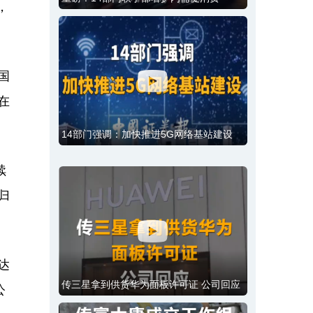
，
。
国
在
14部门强调：加快推进5G网络基站建设
续
归
达
传三星拿到供货华为面板许可证 公司回应
公