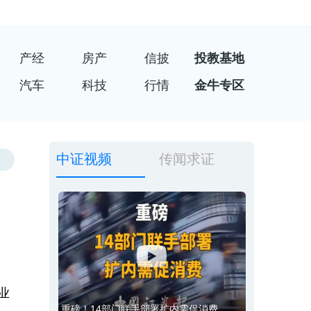
产经
房产
信披
投教基地
汽车
科技
行情
金牛专区
中证视频
传闻求证
业
重磅！14部门联手部署扩内需促消费