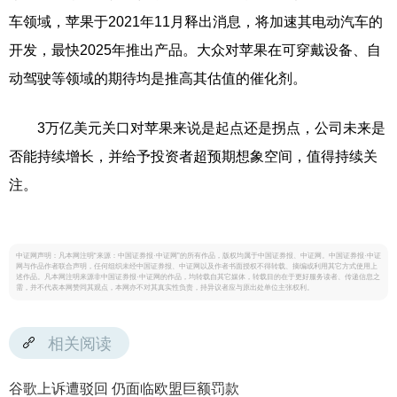
车领域，苹果于2021年11月释出消息，将加速其电动汽车的
开发，最快2025年推出产品。大众对苹果在可穿戴设备、自
动驾驶等领域的期待均是推高其估值的催化剂。
3万亿美元关口对苹果来说是起点还是拐点，公司未来是
否能持续增长，并给予投资者超预期想象空间，值得持续关
注。
中证网声明：凡本网注明“来源：中国证券报·中证网”的所有作品，版权均属于中国证券报、中证网。中国证券报·中证
网与作品作者联合声明，任何组织未经中国证券报、中证网以及作者书面授权不得转载、摘编或利用其它方式使用上
述作品。凡本网注明来源非中国证券报·中证网的作品，均转载自其它媒体，转载目的在于更好服务读者、传递信息之
需，并不代表本网赞同其观点，本网亦不对其真实性负责，持异议者应与原出处单位主张权利。
相关阅读
谷歌上诉遭驳回 仍面临欧盟巨额罚款