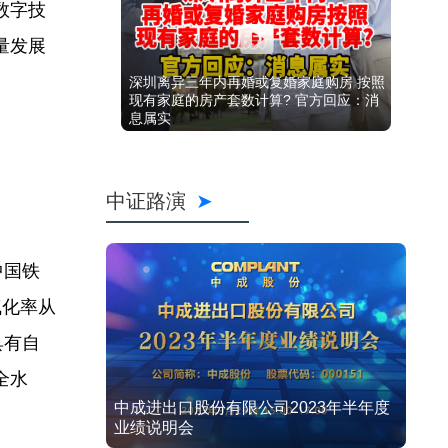
数字技
量发展
深圳离异三年内再婚或复婚家庭购房 按照
现有家庭的房产套数计算? 官方回应：消
息属实
中证路演
中国铁
气化率从
具有自
全水
中成进出口股份有限公司2023年半年度
业绩说明会