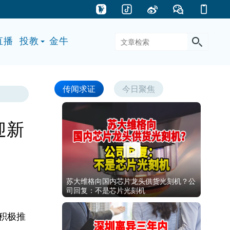
直播
投教
金牛
传闻求证
今日聚焦
迎新
苏大维格向国内芯片龙头供货光刻机？公
司回复：不是芯片光刻机
积极推