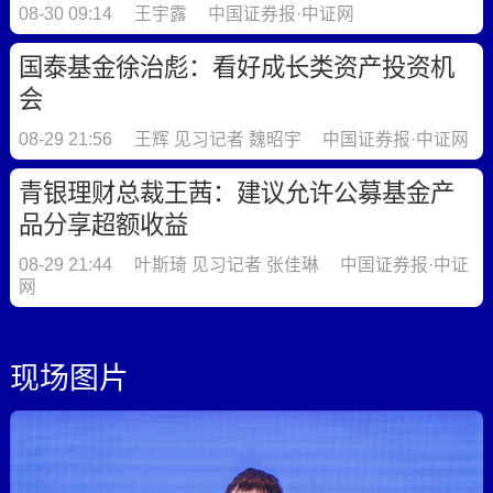
08-30 09:14
王宇露
中国证券报·中证网
国泰基金徐治彪：看好成长类资产投资机
会
08-29 21:56
王辉 见习记者 魏昭宇
中国证券报·中证网
青银理财总裁王茜：建议允许公募基金产
品分享超额收益
08-29 21:44
叶斯琦 见习记者 张佳琳
中国证券报·中证
网
李迅雷：建议超配中长期景气度向上行业
现场图片
08-29 20:15
林倩
中国证券报·中证网
上海市虹口区委常委、常务副区长周嵘：
未来将设立北外滩全球资产管理中心 积极