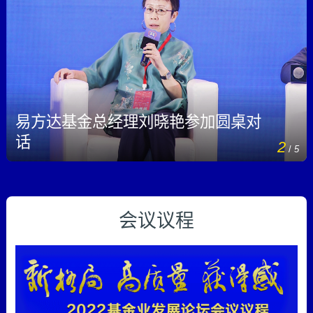
参与上海绿色金融枢纽建设
08-29 18:50
黄一灵
中国证券报·中证网
中邮创业基金张志名：以探索开放心态面
对市场打造产品
08-29 17:42
杨皖玉
中国证券报·中证网
易方达基金总经理刘晓艳参加圆桌对
话
中邮创业基金张志名：三向发力打造“百年
2
/
5
老店”
08-29 17:34
杨皖玉
中国证券报·中证网
会议议程
中国财政科学研究院党委书记、院长刘尚
希：宏观政策提升经济确定性 把握“3+1”投
资大趋势
08-29 16:46
记者 余世鹏 见习记者 张韵
中国证券报·中
证网